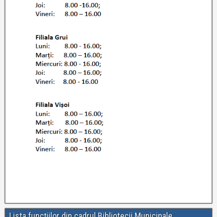
Lista funcţiilor din cadrul Bibliotecii Municipale