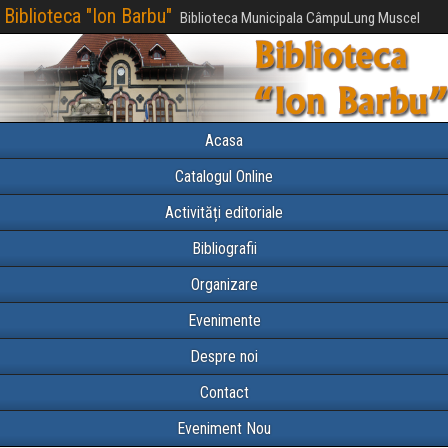
Biblioteca "Ion Barbu"
Biblioteca Municipala CâmpuLung Muscel
Acasa
Catalogul Online
Activități editoriale
Bibliografii
Organizare
Evenimente
Despre noi
Contact
Eveniment Nou