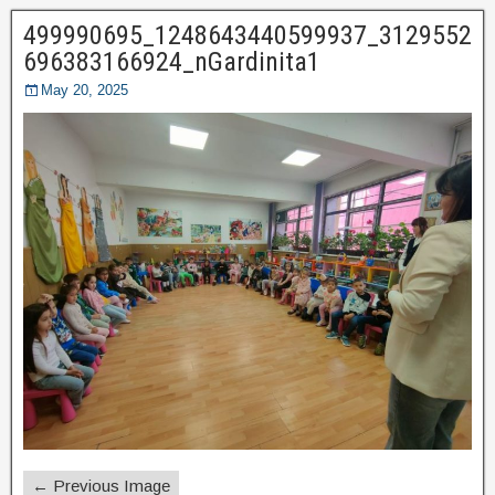
499990695_1248643440599937_3129552
696383166924_nGardinita1
May 20, 2025
← Previous Image