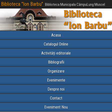
Biblioteca "Ion Barbu"
Biblioteca Municipala CâmpuLung Muscel
Acasa
Catalogul Online
Activități editoriale
Bibliografii
Organizare
Evenimente
Despre noi
Contact
Eveniment Nou